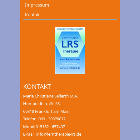
Impressum
Kontakt
KONTAKT
Marie Christiane Seiferth M.A.
Humboldtstraße 58
60318 Frankfurt am Main
Telefon: 069 - 30070072
Mobil: 015162 - 657497
E-Mail: info@lerntherapie-lrs.de