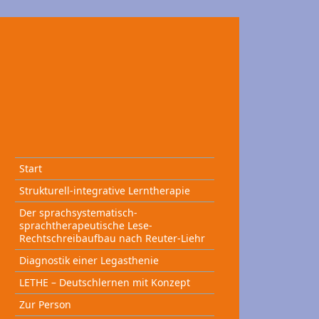
Start
Strukturell-integrative Lerntherapie
Der sprachsystematisch-
sprachtherapeutische Lese-
Rechtschreibaufbau nach Reuter-Liehr
Diagnostik einer Legasthenie
LETHE – Deutschlernen mit Konzept
Zur Person