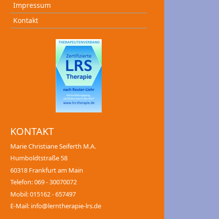
Impressum
Kontakt
KONTAKT
Marie Christiane Seiferth M.A.
Humboldtstraße 58
60318 Frankfurt am Main
Telefon: 069 - 30070072
Mobil: 015162 - 657497
E-Mail: info@lerntherapie-lrs.de