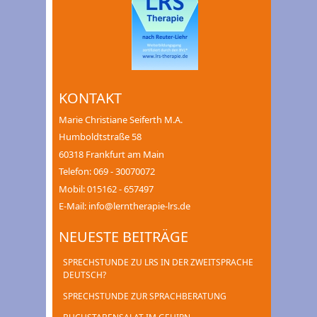
KONTAKT
Marie Christiane Seiferth M.A.
Humboldtstraße 58
60318 Frankfurt am Main
Telefon: 069 - 30070072
Mobil: 015162 - 657497
E-Mail: info@lerntherapie-lrs.de
NEUESTE BEITRÄGE
SPRECHSTUNDE ZU LRS IN DER ZWEITSPRACHE
DEUTSCH?
SPRECHSTUNDE ZUR SPRACHBERATUNG