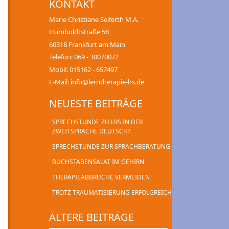
KONTAKT
Marie Christiane Seiferth M.A.
Humboldtstraße 58
60318 Frankfurt am Main
Telefon: 069 - 30070072
Mobil: 015162 - 657497
E-Mail: info@lerntherapie-lrs.de
NEUESTE BEITRÄGE
SPRECHSTUNDE ZU LRS IN DER
ZWEITSPRACHE DEUTSCH?
SPRECHSTUNDE ZUR SPRACHBERATUNG
BUCHSTABENSALAT IM GEHIRN
THERAPIEABBRÜCHE VERMEIDEN
TROTZ TRAUMATISIERUNG ERFOLGREICH
ÄLTERE BEITRÄGE